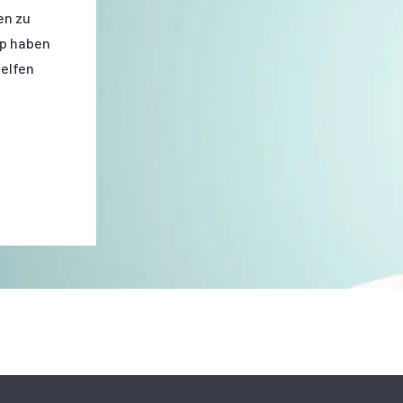
en zu
p haben
helfen