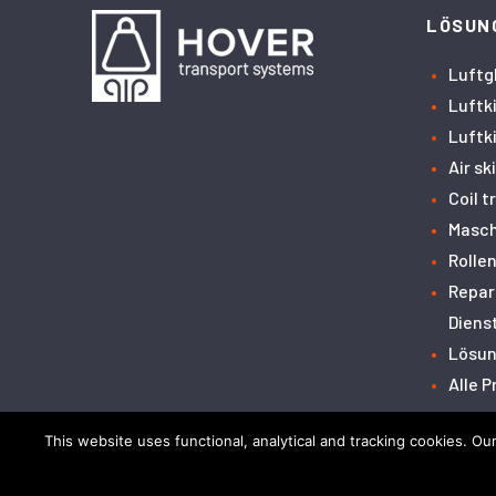
LÖSUN
Luftg
Luftk
Luftk
Air sk
Coil 
Masch
Rolle
Repar
Diens
Lösun
Alle 
This website uses functional, analytical and tracking cookies. O
Haftungsausschluss
Datenschutzbestimmunge