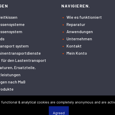
GEN
NAVIGIEREN.
leitkissen
Wie es funktioniert
issensysteme
Reparatur
issensystem
Anwendungen
ids
Unternehmen
transport system
Kontakt
inentransportdienste
Mein Konto
n für den Lastentransport
aturen, Ersatzteile,
tleistungen
gen nach Maß
Produkte
ur functional & analytical cookies are completely anonymous and are acti
n
Cookies
Agreed