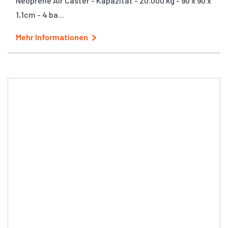
Neoprene Air Caster - Kapazität - 20.000 kg - 90 x 90 x
1,1cm - 4 ba...
Mehr Informationen