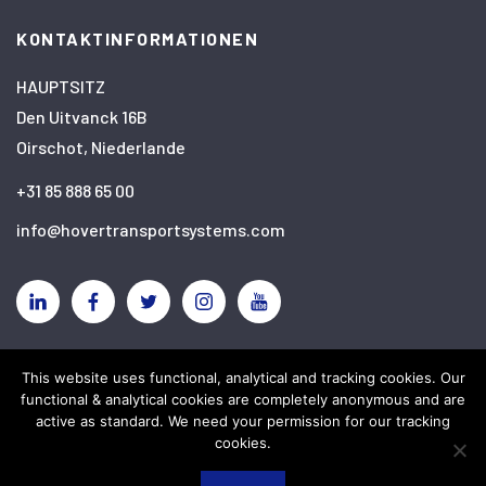
KONTAKTINFORMATIONEN
HAUPTSITZ
Den Uitvanck 16B
Oirschot, Niederlande
+31 85 888 65 00
info@hovertransportsystems.com
Linkedin
Facebook
Twitter
Instagram
YouTube
This website uses functional, analytical and tracking cookies. Our
Haftungsausschluss
Datenschutzbestimmungen
functional & analytical cookies are completely anonymous and are
Cookies
active as standard. We need your permission for our tracking
cookies.