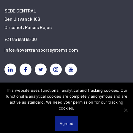
SEDE CENTRAL
Den Uitvanck 16B
Oirschot, Países Bajos
+31 85 888 65 00
info@hovertransportsystems.com
Linkedin
Facebook
Twitter
Instagram
YouTube
This website uses functional, analytical and tracking cookies. Our
Descargo de responsabilidad
Política de privacidad
functional & analytical cookies are completely anonymous and are
Cookies
active as standard. We need your permission for our tracking
cookies.
Agreed