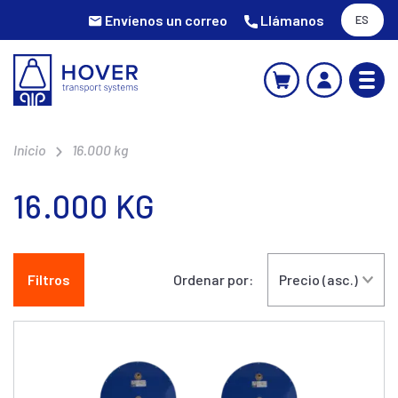
Envíenos un correo
Llámanos
ES
Inicio
16.000 kg
16.000 KG
Filtros
Ordenar por: