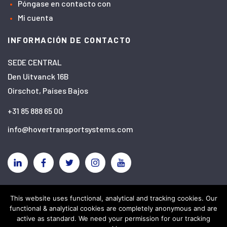
Póngase en contacto con
Mi cuenta
INFORMACIÓN DE CONTACTO
SEDE CENTRAL
Den Uitvanck 16B
Oirschot, Países Bajos
+31 85 888 65 00
info@hovertransportsystems.com
Linkedin
Facebook
Twitter
Instagram
YouTube
This website uses functional, analytical and tracking cookies. Our
Descargo de responsabilidad
Política de privacidad
functional & analytical cookies are completely anonymous and are
Cookies
active as standard. We need your permission for our tracking