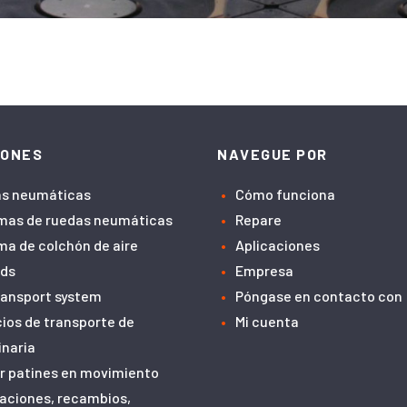
IONES
NAVEGUE POR
s neumáticas
Cómo funciona
mas de ruedas neumáticas
Repare
ma de colchón de aire
Aplicaciones
ids
Empresa
transport system
Póngase en contacto con
cios de transporte de
Mi cuenta
naria
r patines en movimiento
aciones, recambios,