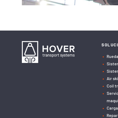
SOLUC
Rueda
Siste
Siste
Air sk
Coil 
Servi
maqui
Carga
Repar