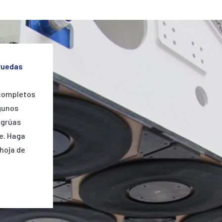
ruedas
completos
gunos
 grúas
e. Haga
 hoja de