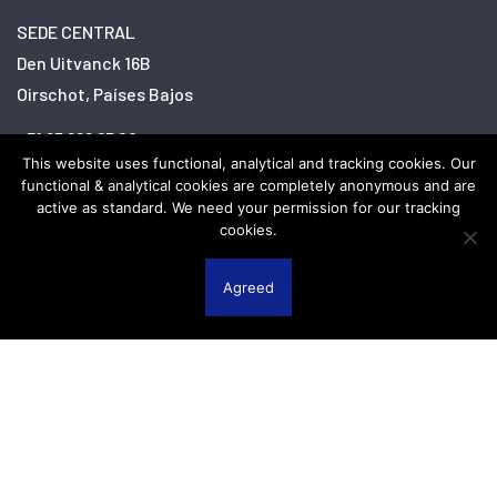
SEDE CENTRAL
Den Uitvanck 16B
Oirschot, Países Bajos
+31 85 888 65 00
This website uses functional, analytical and tracking cookies. Our
info@hovertransportsystems.com
functional & analytical cookies are completely anonymous and are
active as standard. We need your permission for our tracking
cookies.
Linkedin
Facebook
Twitter
Instagram
YouTube
Agreed
Descargo de responsabilidad
Política de privacidad
Cookies