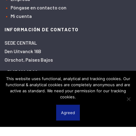
Póngase en contacto con
Mi cuenta
INFORMACIÓN DE CONTACTO
SEDE CENTRAL
Den Uitvanck 16B
Oirschot, Países Bajos
+31 85 888 65 00
This website uses functional, analytical and tracking cookies. Our
info@hovertransportsystems.com
functional & analytical cookies are completely anonymous and are
active as standard. We need your permission for our tracking
cookies.
Linkedin
Facebook
Twitter
Instagram
YouTube
Agreed
Descargo de responsabilidad
Política de privacidad